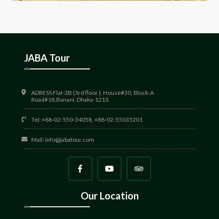
JABA Tour
ADRESS Flat-3B (3rd floor ), House#30, Block-A
Road#18,Banani, Dhaka-1213.
Tel: +88-02-550-34058, +88-02-55035201
Mail:
info@jabatour.com
Our Location