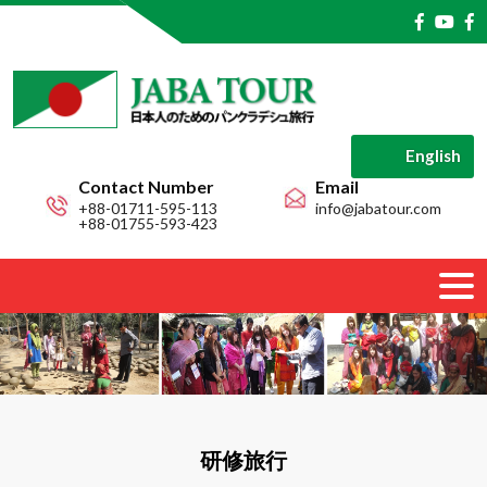
English
Contact Number
Email
+88-01711-595-113
info@jabatour.com
+88-01755-593-423
研修旅行