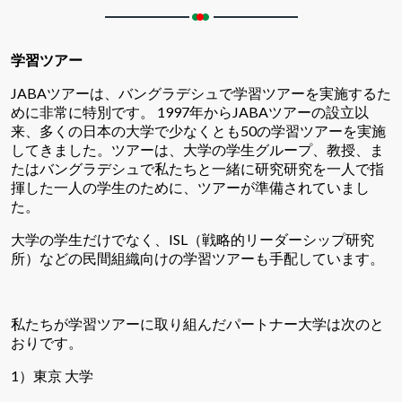
学習ツアー
JABA
ツアーは、バングラデシュで学習ツアーを実施するた
1997
JABA
めに非常に特別です。
年から
ツアーの設立以
50
来、多くの日本の大学で少なくとも
の学習ツアーを実施
してきました。ツアーは、大学の学生グループ、教授、ま
たはバングラデシュで私たちと一緒に研究研究を一人で指
揮した一人の学生のために、ツアーが準備されていまし
た。
ISL
大学の学生だけでなく、
（戦略的リーダーシップ研究
所）などの民間組織向けの学習ツアーも手配しています。
私たちが学習ツアーに取り組んだパートナー大学は次のと
おりです。
1
）東京
大学