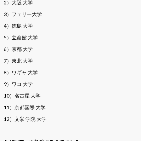
2
）大阪
大学
3
）フェリー大学
4
）徳島
大学
5
）立命館
大学
6
）京都
大学
7
）東北
大学
8
）ワギャ
大学
9
）ワコ
大学
10
）名古屋
大学
11
）京都国際
大学
12
）文挙
学院
大学